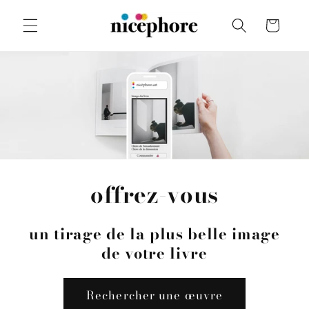
et
passer
Panier
au
contenu
offrez-vous
un tirage de la plus belle image
de votre livre
Rechercher une œuvre