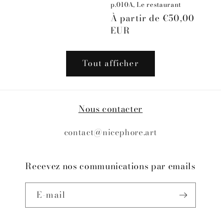
p.010A, Le restaurant
Prix
À partir de €50,00
habituel
EUR
Tout afficher
Nous contacter
contact@nicephore.art
Recevez nos communications par emails
E-mail